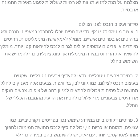
מצלמה על מנת למנוע תזוזות לא רצויות שעלולות לפגוע באיכות התמונה
או בסיור.
סידור ועיצוב הנכס לפני הצילום
1. עיצוב מינימליסטי ונקי: כדי שהצופים יוכלו להתרכז במאפייני הנכס ולא
ברהיטים או בפריטים אישיים, מומלץ לאמץ גישה מינימליסטית. רהיטים
מיותרים או פריטים עמוסים יכולים לגרום לנכס להיראות קטן יותר. מומלץ
להשאיר את הריהוט במידה מינימלית אך פונקציונלית, כדי להמחיש את
השימוש בחלל.
2. בחירת צבעים ניטרליים: כדאי להעדיף צבעים ניטרליים ושקטים
בעיצוב הנכס לצילום, כמו גווני לבן, בז' ואפור. צבעים אלה מעניקים לחלל
תחושה של פתיחות ויכולים להתאים למגוון רחב של צופים. צבעים חזקים
או רהיטים צבעוניים מדי עלולים להסיח את הדעת מהמבנה הכללי של
החלל.
3. פריטים דקורטיביים במידה: שימוש נכון בפריטים דקורטיביים, כמו
עציצים, תמונות או כריות נוי, יכול להוסיף לנכס תחושת חמימות ולהפוך
אותו לאטרקטיבי יותר. עם זאת, יש להשתמש בהם במידה כדי לא