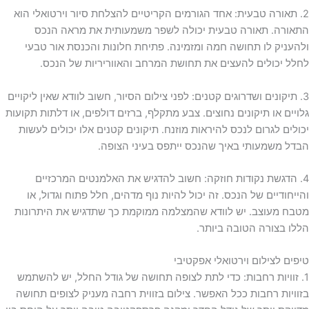
2. תאורה טבעית: אחד הגורמים הקריטיים להצלחת סיור וירטואלי הוא
התאורה. תאורה טבעית יכולה לשפר משמעותית את מראה הנכס
ולהעניק לו תחושה חמה ומזמינה. פתיחת חלונות והכנסת אור טבעי
לחלל יכולים להעצים את תחושת המרחב והאווריריות של הנכס.
3. תיקונים ושדרוגים קטנים: לפני צילום הסיור, חשוב לוודא שאין ליקויים
גלויים או תיקונים נחוצים. צבע מתקלף, ברזים דולפים, או דלתות תקועות
יכולים לגרום לנכס להיראות מוזנח. תיקונים קטנים אלו יכולים לעשות
הבדל משמעותי באיך שהנכס ייתפס בעיני הצופה.
4. הדגשת נקודות חוזקה: חשוב להדגיש את האלמנטים המרכזיים
והייחודיים של הנכס. זה יכול להיות נוף מדהים, חלל פתוח וגדול, או
מטבח מעוצב. יש לוודא שהמצלמה ממוקמת כך שתדגיש את היתרונות
הללו בצורה הטובה ביותר.
טיפים לצילום וירטואלי אפקטיבי
1. זוויות רחבות: כדי לתת לצופה תחושה של גודל החלל, יש להשתמש
בזוויות רחבות ככל האפשר. צילום בזווית רחבה מעניק לצופים תחושה