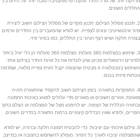
מדויקת יותר של גודל החדר ומקנה פרספקטיבה טובה יותר על היחס בין
החללים השונים.
2. תכנון מסלול הצילום: תכנון מקדים של מסלול הצילום חשוב ליצירת
סיור אינטואיטיבי ונעים לצפייה. יש לוודא שהמעברים בין החדרים זורמים
בצורה חלקה ושיש רצף הגיוני בין החללים, כמו בסיור פיזי.
3. שימוש במצלמות 360 מעלות: מצלמות 360 מעלות הן כלי יעיל ביותר
לסיורים וירטואליים מכיוון שהן לוכדות את כל זוויות החדר בצילום אחד.
השימוש בטכנולוגיה זו מבטיח שהצופה יקבל חווית צפייה מלאה, שמדמה
נוכחות פיזית בנכס.
4. התמקדות בתאורה: בזמן הצילום חשוב להקפיד שהתאורה תהיה
מאוזנת. אזורים חשוכים או מוארים מדי עלולים לפגוע באיכות התמונה
ובחוויה הכללית של הצופה. יש להימנע מצל של המצלמה או הצלם בתוך
הפריים, ולוודא שאין הבדלים קיצוניים ברמות התאורה בחדרים השונים.
5. צילום איכותי עם יציבות: כדי להבטיח תמונה חלקה וברורה, יש לוודא
שהמצלמה יציבה לאורך כל הסיור. מומלץ להשתמש בחצובה או במייצב